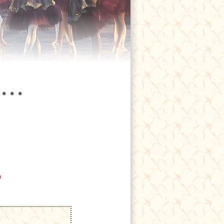
＊＊＊
の