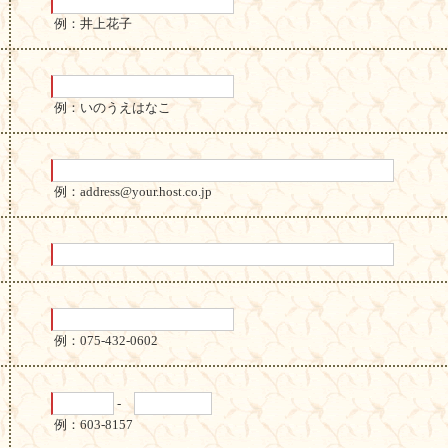
例：井上花子
例：いのうえはなこ
例：address@your.host.co.jp
例：075-432-0602
-
例：603-8157