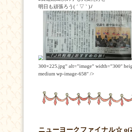
明日も頑張ろう( ´ ▽ ` )ﾉ
300×225.jpg” alt=”image” width=”300″ heig
medium wp-image-658″ />
ニューヨークファイナル☆ o(≧