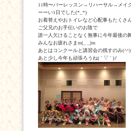
11時〜バーレッスン→リハーサル→メイ
ーーい1日でした(*_*)
お着替えやおトイレなど心配事もたくさ
ご父兄のお手伝いのお陰で
誰一人欠けることなく無事に今年最後の
みんなお疲れさまm(_ _)m
あとはコンクールと講習会の残すのみ(^^)
あと少し今年も頑張ろうね( ´ ▽ ` )ﾉ