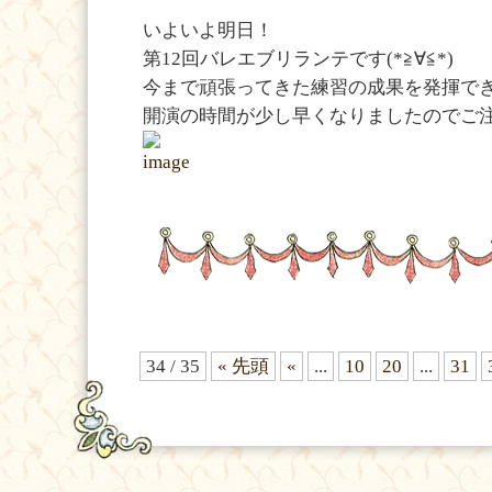
いよいよ明日！
第12回バレエブリランテです(*≧∀≦*)
今まで頑張ってきた練習の成果を発揮でき
開演の時間が少し早くなりましたのでご
34 / 35
« 先頭
«
...
10
20
...
31