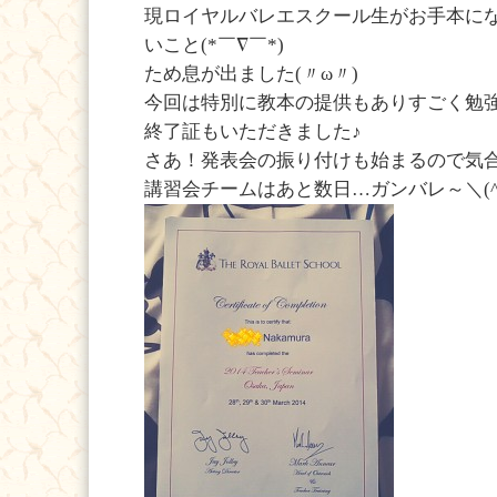
現ロイヤルバレエスクール生がお手本に
いこと(*￣∇￣*)
ため息が出ました(〃ω〃)
今回は特別に教本の提供もありすごく勉強
終了証もいただきました♪
さあ！発表会の振り付けも始まるので気合い
講習会チームはあと数日…ガンバレ～＼(^o